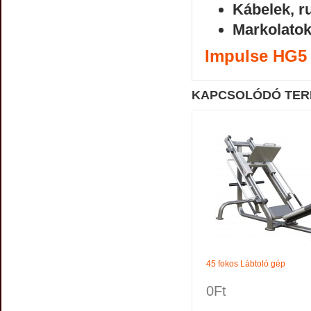
Kábelek, r
Markolatok
Impulse HG5 
KAPCSOLÓDÓ TER
45 fokos Lábtoló gép
0Ft