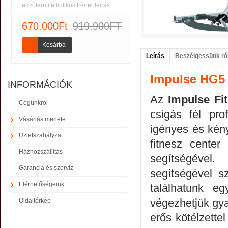
edzőtermi elliptikus tréner leírás...
670.000Ft
919.900FT
Kosárba
Leírás
Beszélgessünk ró
Impulse HG5 C
INFORMÁCIÓK
Az
Impulse Fi
Cégünkről
csigás fél pro
Vásárlás menete
igényes és kény
Üzletszabályzat
fitnesz cente
Házhozszállítás
segítségével
Garancia és szerviz
segítségével 
Elérhetőségeink
találhatunk eg
végezhetjük gya
Oldaltérkép
erős kötélzettel