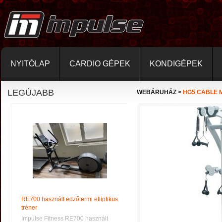
NYITÓLAP
CARDIO GÉPEK
KONDIGÉPEK
LEGÚJABB
WEBÁRUHÁZ
>
HG5 CABLE 
RE700 használt edzőtermi elliptikus
tréner
Impulse Fitness RE700 használt