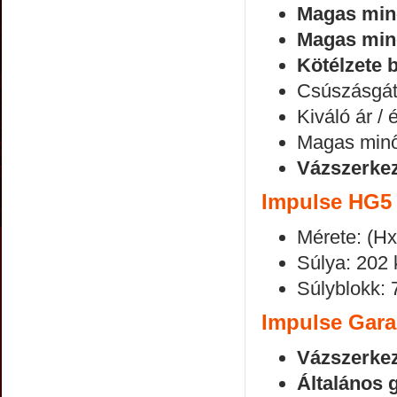
Magas min
Magas minő
Kötélzete 
Csúszásgátl
Kiváló ár / 
Magas minős
Vázszerkez
Impulse HG5 
Mérete: (H
Súlya: 202 
Súlyblokk: 
Impulse Gara
Vázszerkez
Általános g