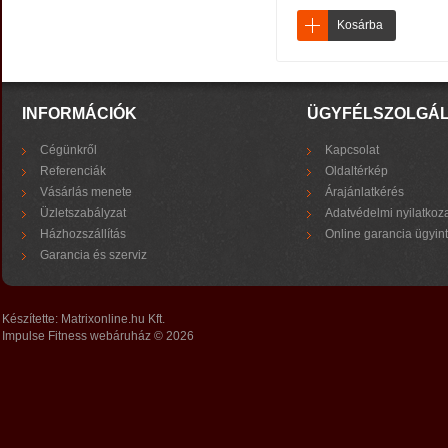
Kosárba
INFORMÁCIÓK
ÜGYFÉLSZOLGÁ
Cégünkről
Kapcsolat
Referenciák
Oldaltérkép
Vásárlás menete
Árajánlatkérés
Üzletszabályzat
Adatvédelmi nyilatkoz
Házhozszállítás
Online garancia ügyin
Garancia és szerviz
Készítette:
Matrixonline.hu Kft.
Impulse Fitness webáruház © 2026