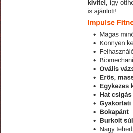
kivitel
, így otth
is ajánlott!
Impulse Fitne
Magas minő
Könnyen ke
Felhasználó
Biomechanik
Ovális váz
Erős, mass
Egykezes k
Hat csigás 
Gyakorlati
Bokapánt
Burkolt sú
Nagy teherb