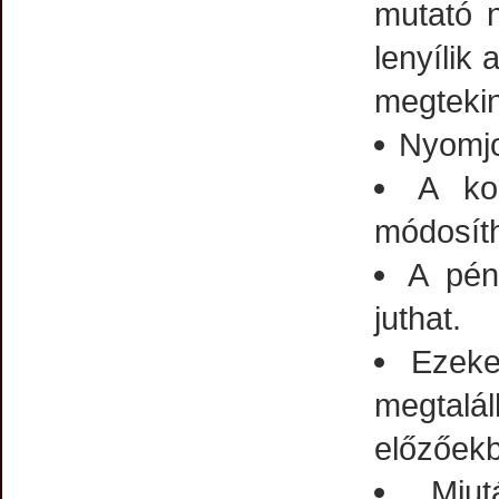
mutató n
lenyílik 
megtekin
Nyomjo
A kos
módosíth
A pén
juthat.
Ezeke
megtalá
előzőekb
Miutá