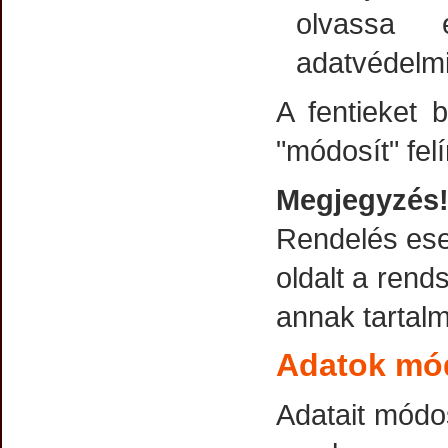
olvassa e
adatvédelmi
A fentieket 
"módosít" fe
Megjegyzés
Rendelés ese
oldalt a rend
annak tartalm
Adatok mó
Adatait módosí