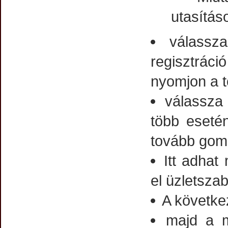
utasítás
válassz
regisztrác
nyomjon a 
válassza 
több eseté
tovább gom
Itt adhat
el üzletsza
A következ
majd a m