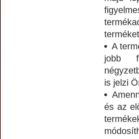
figyel
terméka
terméket
A term
jobb f
négyzetb
is jelzi 
Amenny
és az el
terméke
módosít