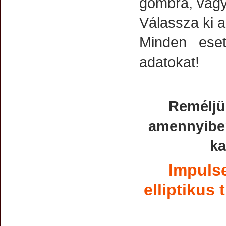
gombra, vag
Válassza ki a
Minden ese
adatokat!
Reméljü
amennyiben
ka
Impulse
elliptikus