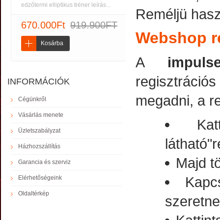
edzőtermi elliptikus tréner leírás...
Reméljü haszn
670.000Ft
919.900FT
Webshop re
Kosárba
A
impulse
regisztráció
INFORMÁCIÓK
megadni, a r
Cégünkről
Vásárlás menete
Ka
Üzletszabályzat
látható"r
Házhozszállítás
Majd tö
Garancia és szerviz
Kapc
Elérhetőségeink
Oldaltérkép
szeretne