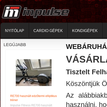
NYITÓLAP
CARDIO GÉPEK
KONDIGÉPEK
LEGÚJABB
WEBÁRUHÁ
VÁSÁRL
Tisztelt Fel
Köszöntjük Ön
Az alábbiak
RE700 használt edzőtermi elliptikus
tréner
használni, ho
Impulse Fitness RE700 használt