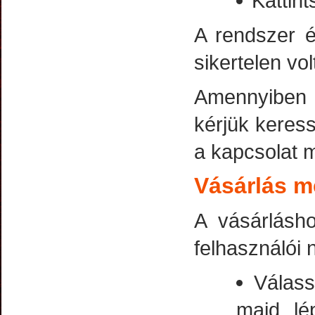
Kattin
A rendszer é
sikertelen vol
Amennyiben k
kérjük keress
a kapcsolat m
Vásárlás m
A vásárlásho
felhasználói 
Válass
majd lé