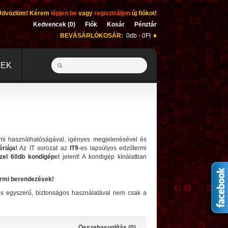
Üdvözlöm! Kérem
lépjen be
vagy
regisztráljon
új fiókot!
Kedvencek (0)
Fiók
Kosár
Pénztár
BEVÁSÁRLÓKOSÁR:
0db - 0Ft
TEK
rmi használhatóságával, igényes megjelenésével és
riája!
Az IT sorozat az
IT9
-es lapsúlyos edzőtermi
zel 60db kondigép
et jelent! A kondigép kínálatban
ermi berendezések!
l és egyszerű, biztonságos használatával nem csak a
Összehasonlítás (0)