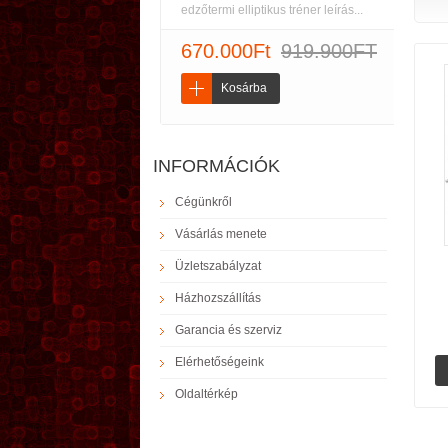
edzőtermi elliptikus tréner leírás...
670.000Ft
919.900FT
Kosárba
INFORMÁCIÓK
Cégünkről
Vásárlás menete
Üzletszabályzat
Házhozszállítás
Garancia és szerviz
Elérhetőségeink
Oldaltérkép