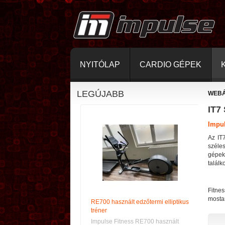
NYITÓLAP
CARDIO GÉPEK
LEGÚJABB
WEB
IT7
Impul
Az IT
széle
gépek
találk
Fitne
mostan
RE700 használt edzőtermi elliptikus
tréner
Impulse Fitness RE700 használt