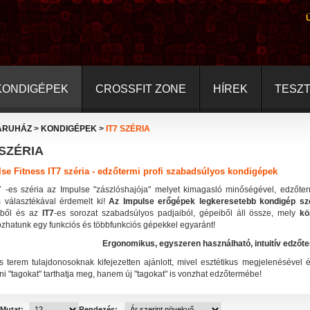
KONDIGÉPEK
CROSSFIT ZONE
HÍREK
TESZ
ÁRUHÁZ
>
KONDIGÉPEK
>
IT7 SZÉRIA
 SZÉRIA
se Fitness IT7 széria - edzőtermi profi szabadsúlyos kondigépek
7 -es széria az Impulse "zászlóshajója" melyet kimagasló minőségével, edzőte
s választékával érdemelt ki!
Az Impulse erőgépek legkeresetebb kondigép szé
ből és az
IT7
-es sorozat szabadsúlyos padjaiból, gépeiből áll össze, mely
kö
ozhatunk egy funkciós és többfunkciós gépekkel egyaránt!
Ergonomikus, egyszeren használható, intuitív edzőt
ss terem tulajdonosoknak kifejezetten ajánlott, mivel esztétikus megjelenéséve
i "tagokat" tarthatja meg, hanem új "tagokat" is vonzhat edzőtermébe!
Mutat:
Rendezés: