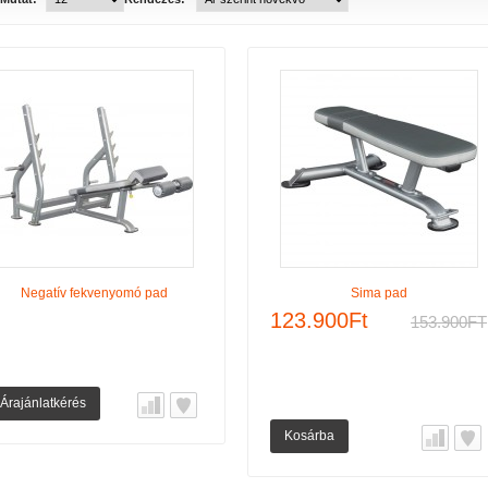
Negatív fekvenyomó pad
Sima pad
123.900Ft
153.900FT
Árajánlatkérés
Kosárba