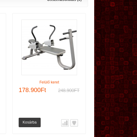
Felülő keret
178.900Ft
248.900FT
Kosárba