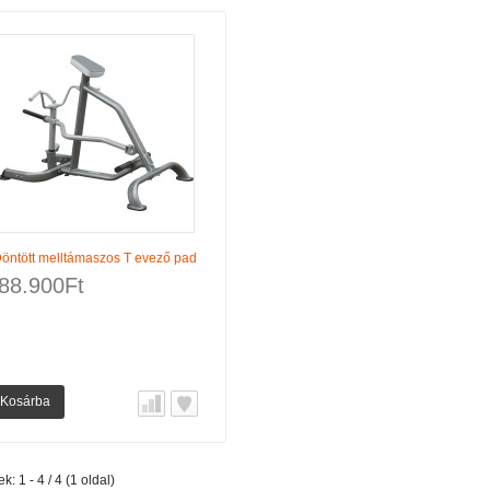
öntött melltámaszos T evező pad
88.900Ft
Kosárba
k: 1 - 4 / 4 (1 oldal)