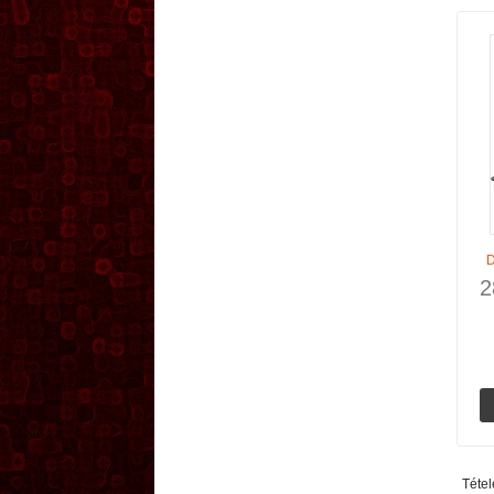
D
2
Tétele