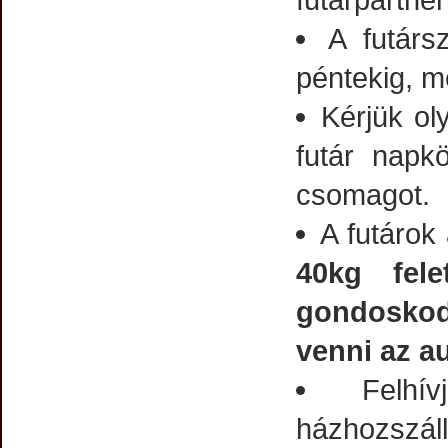
A futárs
péntekig, me
Kérjük ol
futár napk
csomagot.
A futárok 
40kg fel
gondoskodj
venni az a
Felhí
házhozszál