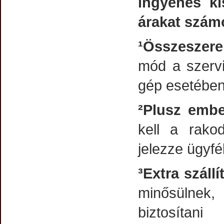
ingyenes ki
árakat számo
¹Összeszerel
mód a szerviz
gép esetébe
²Plusz embe
kell a rakod
jelezze ügyf
³Extra szállí
minősülnek,
biztosítan