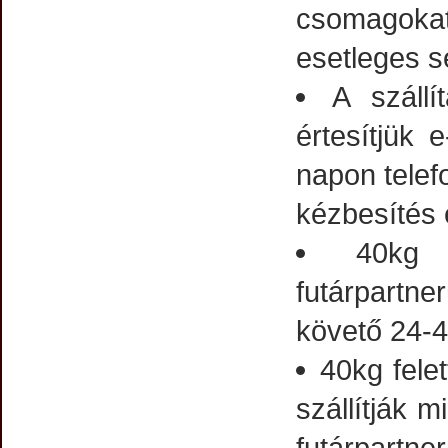
csomagokat
esetleges s
A száll
értesítjük 
napon telefo
kézbesítés e
40kg 
futárpartne
követő 24-4
40kg fele
szállítják
futárpartne