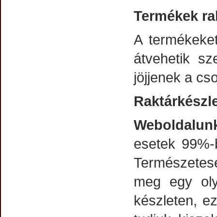
Termékek rak
A termékeket
átvehetik sz
jöjjenek a c
Raktárkészle
Weboldalunk
esetek 99%-b
Természetes
meg egy oly
készleten, e