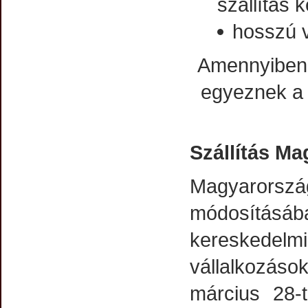
szállítás 
hosszú v
Amennyiben a
egyeznek a 
Szállítás Mag
Magyarorsz
módosításáb
kereskedel
vállalkozás
március 28-t