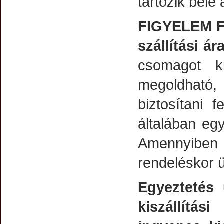
tartozik bele 
FIGYELEM 
szállítási á
csomagot k
megoldható
biztosítani 
általában eg
Amennyiben 
rendeléskor 
Egyeztetés
kiszállítás