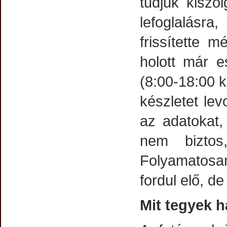
tudjuk kiszo
lefoglalásr
frissítette 
holott már e
(8:00-18:00 k
készletet le
az adatokat,
nem biztos
Folyamatosan
fordul elő, de
Mit tegyek 