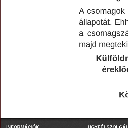
A csomagok á
állapotát. Eh
a csomagszá
majd megtekin
Külföldr
éreklő
Kö
INFORMÁCIÓK
ÜGYFÉLSZOLGÁ