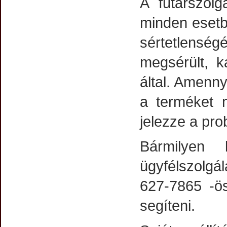
A futárszolg
minden esetbe
sértetlensé
megsérült, ká
által. Amenny
a terméket n
jelezze a pro
Bármilyen 
ügyfélszolgá
627-7865 -ö
segíteni.