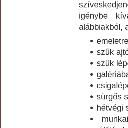
szíveskedjen
igénybe kív
alábbiakból, 
emeletre
szűk ajt
szűk lép
galériáb
csigalép
sürgős s
hétvégi s
munka