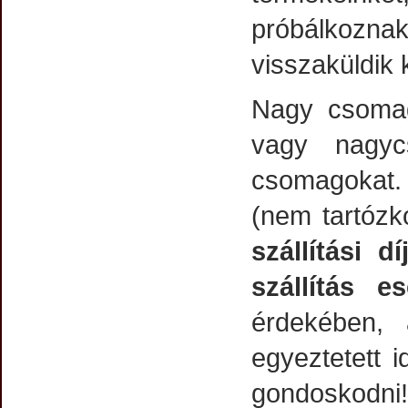
próbálkozn
visszaküldik 
Nagy csomag
vagy nagyc
csomagokat. 
(nem tartózk
szállítási 
szállítás e
érdekében,
egyeztetett i
gondoskodni!