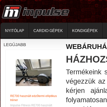
NYITÓLAP
CARDIO GÉPEK
KONDIGÉPEK
LEGÚJABB
WEBÁRUHÁ
HÁZHOZ
Termékeink sz
végezzük az o
kérjen ajánl
RE700 használt edzőtermi elliptikus
folyamatos
tréner
Impulse Fitness RE700 használt