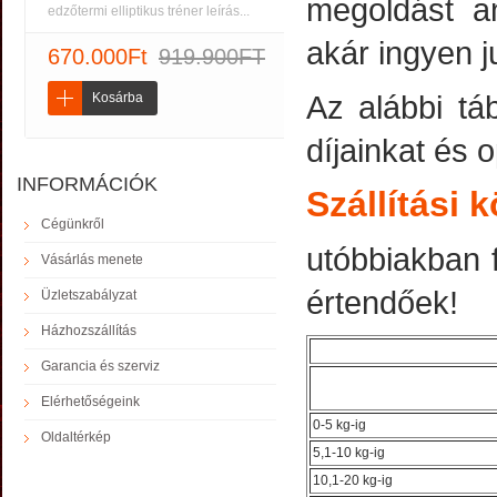
megoldást a
edzőtermi elliptikus tréner leírás...
akár ingyen 
670.000Ft
919.900FT
Az alábbi táb
Kosárba
díjainkat és o
INFORMÁCIÓK
Szállítási 
Cégünkről
utóbbiakban f
Vásárlás menete
értendőek!
Üzletszabályzat
Házhozszállítás
Garancia és szerviz
Elérhetőségeink
0-5 kg-ig
Oldaltérkép
5,1-10 kg-ig
10,1-20 kg-ig