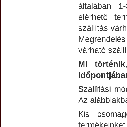
általában 1
elérhető te
szállítás vár
Megrendelés 
várható szállí
Mi történi
időpontjába
Szállítási m
Az alábbiakb
Kis csomago
termékeinket