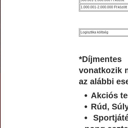
500.001-1.000.000 Ft között
1.000.001-2.000.000 Ft között
Logisztika költség
*Díjmentes
vonatkozik m
az alábbi es
Akciós t
Rúd, Súly
Sportját