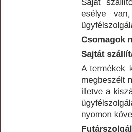
Saját szállí
esélye van,
ügyfélszolgál
Csomagok ny
Sajtát szállí
A termékek k
megbeszélt n
illetve a kisz
ügyfélszolgá
nyomon követ
Futárszolgá