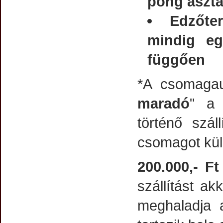
pong asztal
Edzőte
mindig eg
függően
*A csomagau
maradó
" a
történő szá
csomagot kül
200.000,- Ft
szállítást ak
meghaladja 