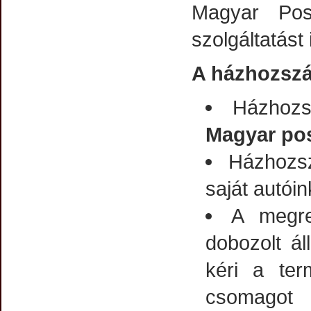
Magyar Post
szolgáltatást 
A házhozszál
Házhozs
Magyar po
Házhozsz
saját autóin
A megre
dobozolt ál
kéri a ter
csomagot 