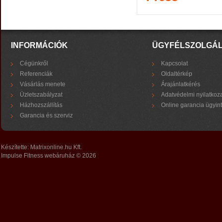
INFORMÁCIÓK
ÜGYFÉLSZOLGÁ
Cégünkről
Kapcsolat
Referenciák
Oldaltérkép
Vásárlás menete
Árajánlatkérés
Üzletszabályzat
Adatvédelmi nyilatkoz
Házhozszállítás
Online garancia ügyin
Garancia és szerviz
Készítette:
Matrixonline.hu Kft.
Impulse Fitness webáruház © 2026