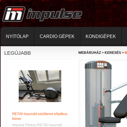
NYITÓLAP
CARDIO GÉPEK
KONDIGÉPEK
LEGÚJABB
WEBÁRUHÁZ
>
KERESÉS
>
M
RE700 használt edzőtermi elliptikus
tréner
Impulse Fitness RE700 használt