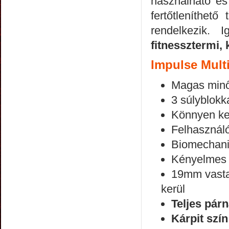
használható és 
fertőtleníthet
rendelkezik. 
fitnessztermi, 
Impulse Mult
Magas minő
3 súlyblokk
Könnyen ke
Felhasználó
Biomechanik
Kényelmes 
19mm vastag
kerül
Teljes pár
Kárpit szín