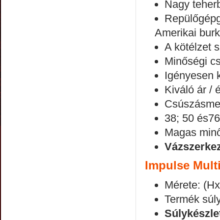
Nagy teherb
Repülőgépg
Amerikai burk
A kötélzet 
Minőségi c
Igényesen k
Kiváló ár / 
Csúszásmen
38; 50 és7
Magas minős
Vázszerkez
Impulse Mult
Mérete: (H
Termék súly
Súlykészle