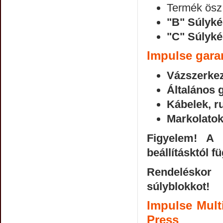
Termék ösz 
"B" Súlyké
"C" Súlyké
Impulse gara
Vázszerkez
Általános g
Kábelek, r
Markolatok
Figyelem! A 
beállításktól f
Rendeléskor 
súlyblokkot!
Impulse Mult
Press