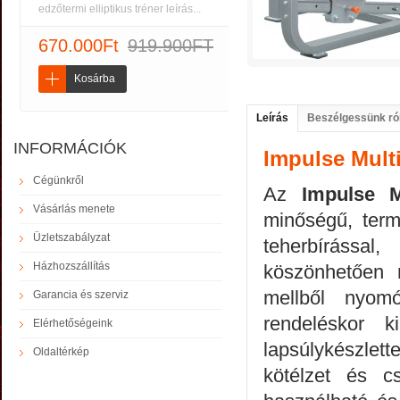
edzőtermi elliptikus tréner leírás...
670.000Ft
919.900FT
Kosárba
Leírás
Beszélgessünk ró
INFORMÁCIÓK
Impulse Mult
Cégünkről
Az
Impulse M
Vásárlás menete
minőségű, termi
Üzletszabályzat
teherbírássa
Házhozszállítás
köszönhetően 
mellből nyom
Garancia és szerviz
rendeléskor 
Elérhetőségeink
lapsúlykészlet
Oldaltérkép
kötélzet és c