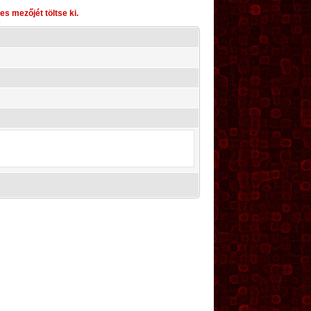
s mezőjét töltse ki.