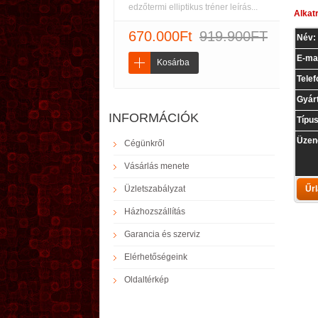
edzőtermi elliptikus tréner leírás...
Alkat
670.000Ft
919.900FT
Név:
E-mai
Kosárba
Tele
Gyár
INFORMÁCIÓK
Típus
Üzen
Cégünkről
Vásárlás menete
Üzletszabályzat
Házhozszállítás
Garancia és szerviz
Elérhetőségeink
Oldaltérkép