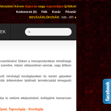
Üdvözlöm! Kérem
lépjen be
vagy
regisztráljon
új fiókot!
Kedvencek (0)
Fiók
Kosár
Pénztár
BEVÁSÁRLÓKOSÁR:
0db - 0Ft
TEK
 lecserélésére! Ebben a menüpontunkban lehetősége
 szeretne, milyen elképzelései vannak, vagy állítson
lelő minőségű kondigépekkel és kardió gépekkel
jobb árfekvésben található termékcsalád kimagasló
 írja le nekünk elképzelséeit, kollégáink hamarosan
ezőpad, Taposógép - Kondigép