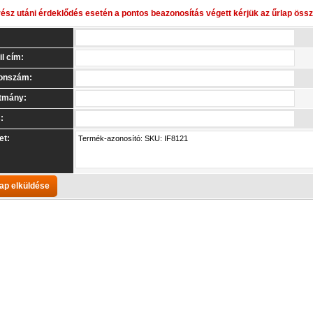
rész utáni érdeklődés esetén a pontos beazonosítás végett kérjük az űrlap össze
l cím:
fonszám:
tmány:
:
et: