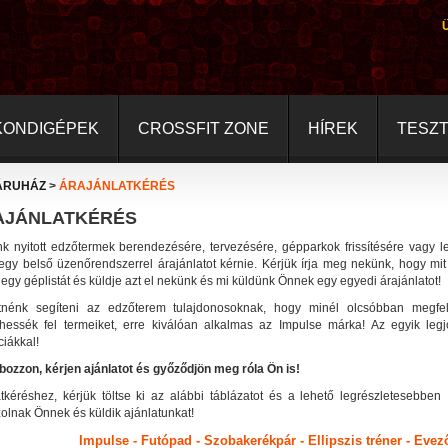
KONDIGÉPEK
CROSSFIT ZONE
HÍREK
TESZ
ÁRUHÁZ
>
ÁRAJÁNLATKÉRÉS
AJÁNLATKÉRÉS
k nyitott edzőtermek berendezésére, tervezésére, gépparkok frissítésére vagy
 egy belső üzenőrendszerrel árajánlatot kérnie. Kérjük írja meg nekünk, hogy mit
egy géplistát és küldje azt el nekünk és mi küldünk Önnek egy egyedi árajánlatot!
tnénk segíteni az edzőterem tulajdonosoknak, hogy minél olcsóbban megfe
lhessék fel termeiket, erre kiválóan alkalmas az Impulse márka! Az egyik leg
iákkal!
bozzon, kérjen ajánlatot és győződjön meg róla Ön is!
atkéréshez, kérjük töltse ki az alábbi táblázatot és a lehető legrészletesebben
olnak Önnek és küldik ajánlatunkat!
Impulse - Futópad - Szobakerékpár - Ellipszis tréner - Ev