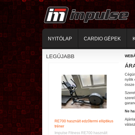
NYITÓLAP
CARDIO GÉPEK
LEGÚJABB
WEB
ÁR
Cégün
nyílik
össze 
Szere
szere
garanc
Ne ha
Ajánl
RE700 használt edzőtermi elliptikus
válasz
tréner
Impulse Fitness RE700 használt