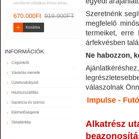
egyedi árajánlato
edzőtermi elliptikus tréner leírás...
Szeretnénk segí
670.000Ft
919.900FT
megfelelő minős
Kosárba
termeiket, erre
árfekvésben talá
INFORMÁCIÓK
Ne habozzon, ké
Cégünkről
Ajánlatkéréshe
Vásárlás menete
legrészletesebb
Üzletszabályzat
válaszolnak Önne
Házhozszállítás
Impulse - Futó
Garancia és szerviz
Elérhetőségeink
Alkatrész ut
Oldaltérkép
beazonosítás