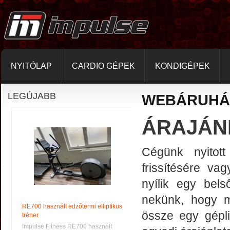
NYITÓLAP
CARDIO GÉPEK
KONDIGÉPEK
LEGÚJABB
WEBÁRUHÁ
ÁRAJÁN
Cégünk nyitott
frissítésére v
nyílik egy bels
nekünk, hogy mi
RE700 használt edzőtermi elliptikus
össze egy gépl
tréner
Impulse Fitness RE700 használt