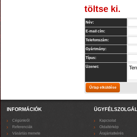
töltse ki.
Név:
E-mail cím:
Telefonszám:
Gyártmány:
Típus:
Üzenet:
INFORMÁCIÓK
ÜGYFÉLSZOLGÁ
Cégünkről
Kapcsolat
Referenciák
Oldaltérkép
Vásárlás menete
Árajánlatkérés