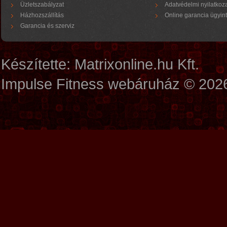
Üzletszabályzat
Adatvédelmi nyilatkoz
Házhozszállítás
Online garancia ügyin
Garancia és szerviz
Készítette:
Matrixonline.hu Kft.
Impulse Fitness webáruház © 202