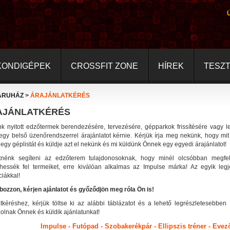
KONDIGÉPEK
CROSSFIT ZONE
HÍREK
TESZ
ÁRUHÁZ
>
ÁRAJÁNLATKÉRÉS
AJÁNLATKÉRÉS
k nyitott edzőtermek berendezésére, tervezésére, gépparkok frissítésére vagy
 egy belső üzenőrendszerrel árajánlatot kérnie. Kérjük írja meg nekünk, hogy mit
egy géplistát és küldje azt el nekünk és mi küldünk Önnek egy egyedi árajánlatot!
tnénk segíteni az edzőterem tulajdonosoknak, hogy minél olcsóbban megfe
lhessék fel termeiket, erre kiválóan alkalmas az Impulse márka! Az egyik leg
iákkal!
bozzon, kérjen ajánlatot és győződjön meg róla Ön is!
atkéréshez, kérjük töltse ki az alábbi táblázatot és a lehető legrészletesebben
olnak Önnek és küldik ajánlatunkat!
Impulse - Futópad - Szobakerékpár - Ellipszis tréner - Ev