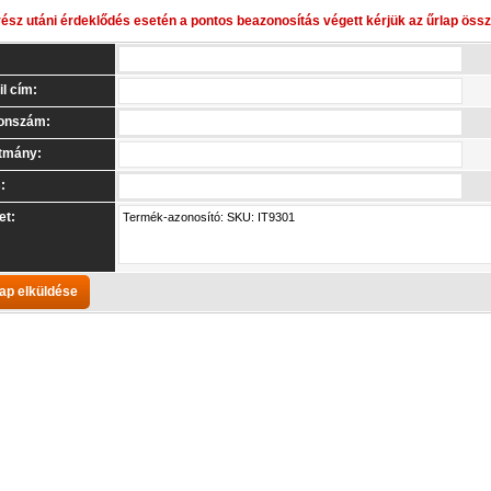
rész utáni érdeklődés esetén a pontos beazonosítás végett kérjük az űrlap össze
l cím:
fonszám:
tmány:
:
et: