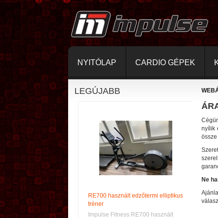
NYITÓLAP
CARDIO GÉPEK
LEGÚJABB
WEB
ÁR
Cégün
nyílik
össze 
Szere
szere
garanc
Ne ha
Ajánl
RE700 használt edzőtermi elliptikus
válasz
tréner
Impulse Fitness RE700 használt