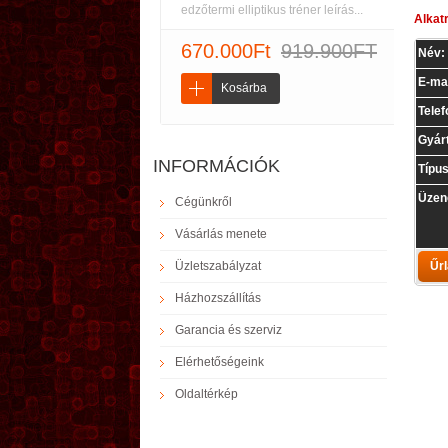
edzőtermi elliptikus tréner leírás...
Alkat
670.000Ft
919.900FT
Név:
E-mai
Kosárba
Tele
Gyár
INFORMÁCIÓK
Típus
Üzen
Cégünkről
Vásárlás menete
Üzletszabályzat
Házhozszállítás
Garancia és szerviz
Elérhetőségeink
Oldaltérkép