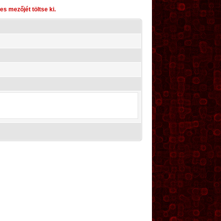
s mezőjét töltse ki.