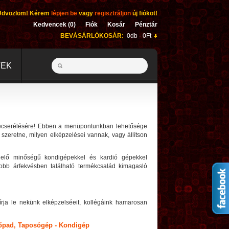
Üdvözlöm! Kérem
lépjen be
vagy
regisztráljon
új fiókot!
Kedvencek (0)
Fiók
Kosár
Pénztár
BEVÁSÁRLÓKOSÁR:
0db - 0Ft
TEK
 lecserélésére! Ebben a menüpontunkban lehetősége
 szeretne, milyen elképzelései vannak, vagy állítson
lelő minőségű kondigépekkel és kardió gépekkel
jobb árfekvésben található termékcsalád kimagasló
 írja le nekünk elképzelséeit, kollégáink hamarosan
ezőpad, Taposógép - Kondigép