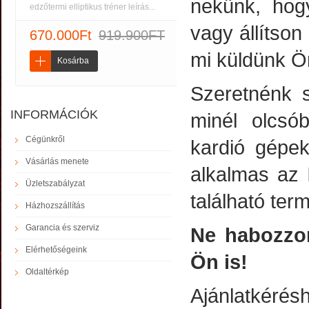
nekünk, hogy
edzőtermi elliptikus tréner leírás...
vagy állítson
670.000Ft
919.900FT
mi küldünk Ö
Kosárba
Szeretnénk s
INFORMÁCIÓK
minél olcsó
Cégünkről
kardió gépek
Vásárlás menete
alkalmas az 
Üzletszabályzat
található ter
Házhozszállítás
Garancia és szerviz
Ne habozzon
Elérhetőségeink
Ön is!
Oldaltérkép
Ajánlatkérésh