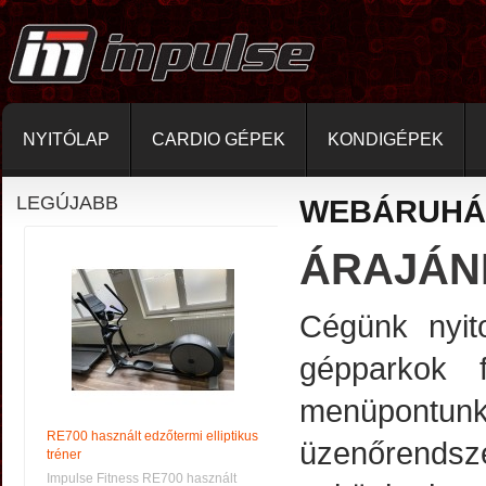
NYITÓLAP
CARDIO GÉPEK
KONDIGÉPEK
LEGÚJABB
WEBÁRUHÁ
ÁRAJÁN
Cégünk nyit
gépparkok f
menüpontu
RE700 használt edzőtermi elliptikus
üzenőrendsz
tréner
Impulse Fitness RE700 használt