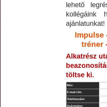
lehető legré
kollégáink
ajánlatunkat!
Impulse 
tréner
Alkatrész ut
beazonosítás
töltse ki.
Név:
E-mail cím:
Telefonszám:
Gyártmány: