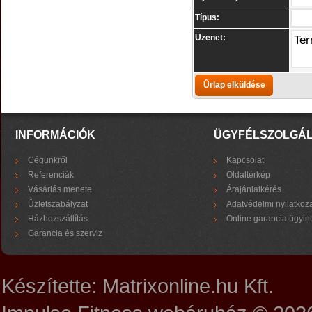
Típus:
Üzenet:
INFORMÁCIÓK
ÜGYFÉLSZOLGÁ
Cégünkről
Kapcsolat
Referenciák
Oldaltérkép
Vásárlás menete
Árajánlatkérés
Üzletszabályzat
Adatvédelmi nyilatkoz
Házhozszállítás
Online garancia ügyin
Garancia és szerviz
Készítette:
Matrixonline.hu Kft.